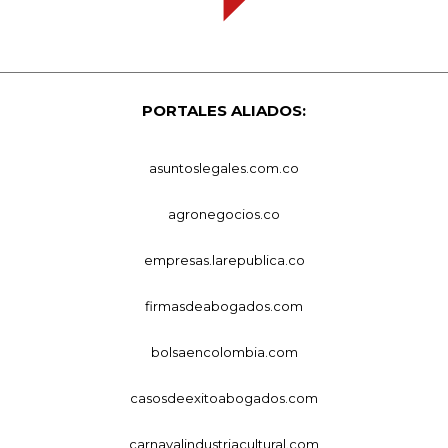
PORTALES ALIADOS:
asuntoslegales.com.co
agronegocios.co
empresas.larepublica.co
firmasdeabogados.com
bolsaencolombia.com
casosdeexitoabogados.com
carnavalindustriacultural.com