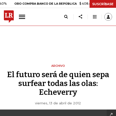
$ 408.498,97
+$ 8.753,81
ORO COMPRA BANCO DE LA REPÚBLICA
SUSCRÍBASE
ARCHIVO
El futuro será de quien sepa
surfear todas las olas:
Echeverry
viernes, 13 de abril de 2012