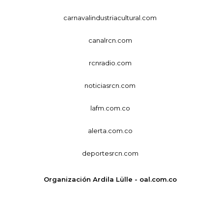
carnavalindustriacultural.com
canalrcn.com
rcnradio.com
noticiasrcn.com
lafm.com.co
alerta.com.co
deportesrcn.com
Organización Ardila Lülle - oal.com.co