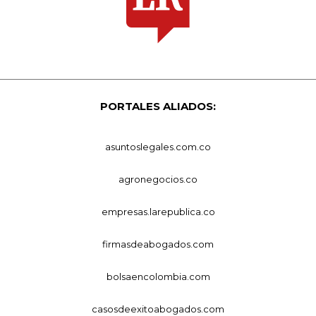
PORTALES ALIADOS:
asuntoslegales.com.co
agronegocios.co
empresas.larepublica.co
firmasdeabogados.com
bolsaencolombia.com
casosdeexitoabogados.com