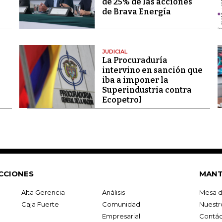
de 25% de las acciones
de Brava Energía
JUDICIAL
La Procuraduría
intervino en sanción que
iba a imponer la
Superindustria contra
Ecopetrol
CCIONES
MANT
Alta Gerencia
Análisis
Mesa d
Caja Fuerte
Comunidad
Nuestr
Empresarial
Contác