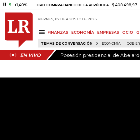
Posesión presidencial de Abelardo
EN VIVO
5
+1,40%
$ 408.498,97
+$ 8.
ORO COMPRA BANCO DE LA REPÚBLICA
VIERNES, 07 DE AGOSTO DE 2026
FINANZAS
ECONOMÍA
EMPRESAS
OCIO
G
TEMAS DE CONVERSACIÓN
ECONOMÍA
GOBIE
Posesión presidencial de Abelardo
EN VIVO