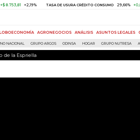
 de la Espriella
753,81
+2,19%
29,66%
+0,87%
TASA DE USURA CRÉDITO CONSUMO
LOBOECONOMÍA
AGRONEGOCIOS
ANÁLISIS
ASUNTOS LEGALES
RNO NACIONAL
GRUPO ARGOS
ODINSA
HOGAR
GRUPO NUTRESA
A
 de la Espriella