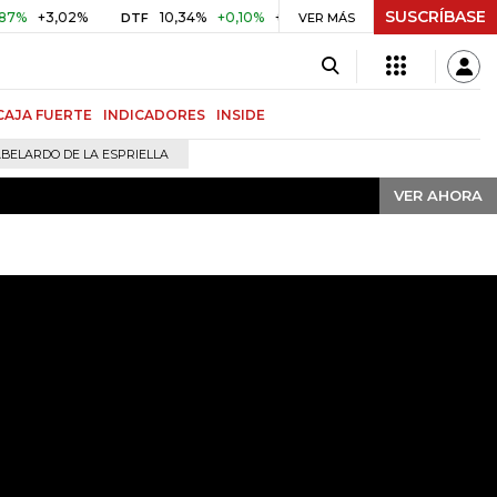
SUSCRÍBASE
VER AHORA
+3,02%
10,34%
+0,10%
+0,98%
$ 416,91
+$ 0,05
+0
DTF
VER MÁS
UVR
CAJA FUERTE
INDICADORES
INSIDE
BELARDO DE LA ESPRIELLA
VER AHORA