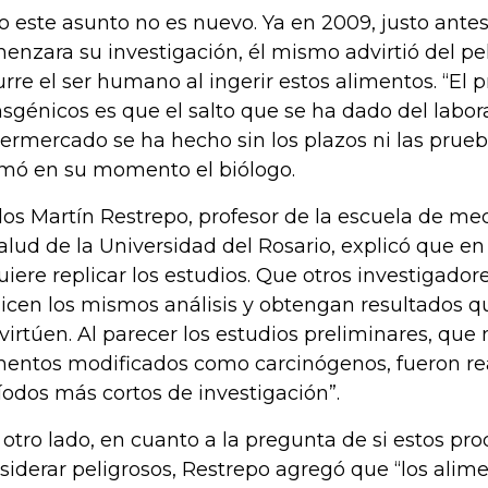
o este asunto no es nuevo. Ya en 2009, justo antes
enzara su investigación, él mismo advirtió del pel
urre el ser humano al ingerir estos alimentos. “El 
nsgénicos es que el salto que se ha dado del labora
ermercado se ha hecho sin los plazos ni las prue
rmó en su momento el biólogo.
los Martín Restrepo, profesor de la escuela de med
salud de la Universidad del Rosario, explicó que en
uiere replicar los estudios. Que otros investigado
licen los mismos análisis y obtengan resultados q
virtúen. Al parecer los estudios preliminares, que 
mentos modificados como carcinógenos, fueron re
íodos más cortos de investigación”.
 otro lado, en cuanto a la pregunta de si estos p
siderar peligrosos, Restrepo agregó que “los alim