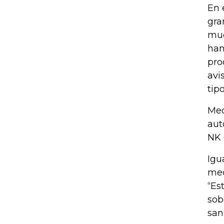
En 
gra
mue
han
pro
avi
tip
Med
aut
NK 
Igu
med
“Es
sob
san