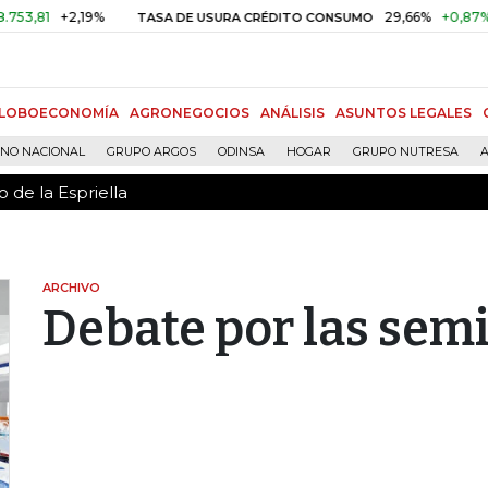
 de la Espriella
+2,19%
29,66%
+0,87%
+3,02
TASA DE USURA CRÉDITO CONSUMO
LOBOECONOMÍA
AGRONEGOCIOS
ANÁLISIS
ASUNTOS LEGALES
RNO NACIONAL
GRUPO ARGOS
ODINSA
HOGAR
GRUPO NUTRESA
A
 de la Espriella
ARCHIVO
Debate por las semi