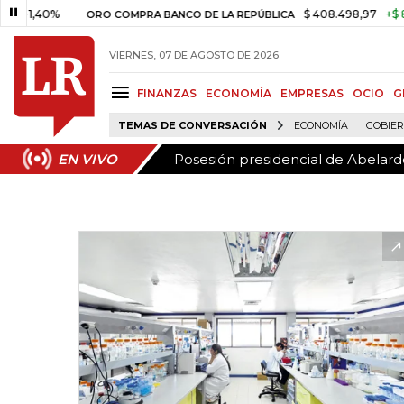
Posesión presidencial de Abelardo
EN VIVO
0%
$ 408.498,97
+$ 8.753,81
ORO COMPRA BANCO DE LA REPÚBLICA
VIERNES, 07 DE AGOSTO DE 2026
FINANZAS
ECONOMÍA
EMPRESAS
OCIO
G
TEMAS DE CONVERSACIÓN
ECONOMÍA
GOBIE
Posesión presidencial de Abelardo
EN VIVO