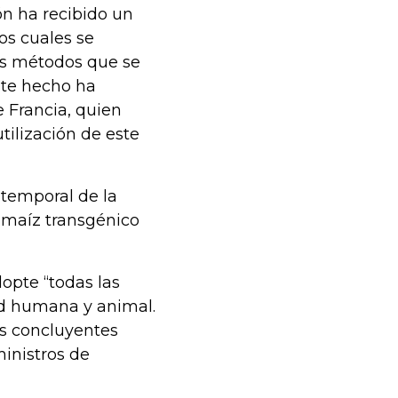
ón ha recibido un
los cuales se
os métodos que se
ste hecho ha
 Francia, quien
tilización de este
 temporal de la
 maíz transgénico
opte “todas las
ud humana y animal.
os concluyentes
ministros de