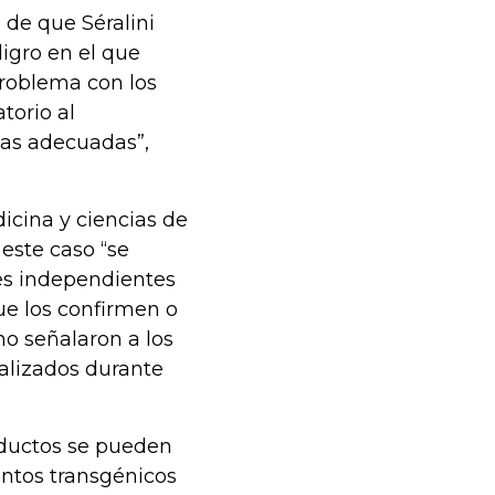
 de que Séralini
igro en el que
problema con los
torio al
bas adecuadas”,
icina y ciencias de
 este caso “se
res independientes
ue los confirmen o
no señalaron a los
alizados durante
roductos se pueden
entos transgénicos