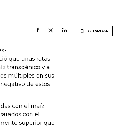
GUARDAR
es-
oció que unas ratas
íz transgénico y a
ños múltiples en sus
 negativo de estos
adas con el maíz
ratados con el
mente superior que