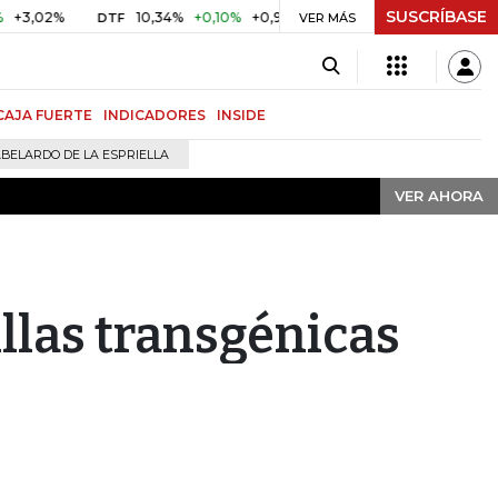
SUSCRÍBASE
VER AHORA
%
10,34%
+0,10%
+0,98%
$ 416,91
+$ 0,05
+0,01%
DTF
UVR
VER MÁS
CAJA FUERTE
INDICADORES
INSIDE
BELARDO DE LA ESPRIELLA
VER AHORA
llas transgénicas