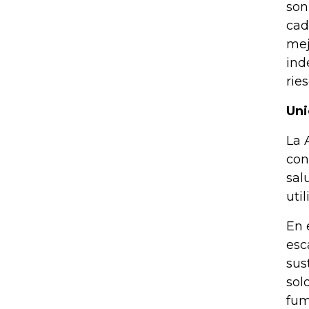
son
cad
mej
ind
rie
Uni
La 
con
sal
uti
En 
esc
sus
sol
fum