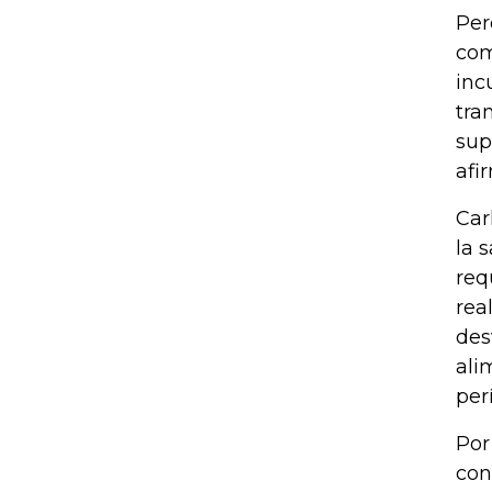
Per
com
inc
tra
sup
afi
Car
la 
req
rea
des
ali
per
Por
con