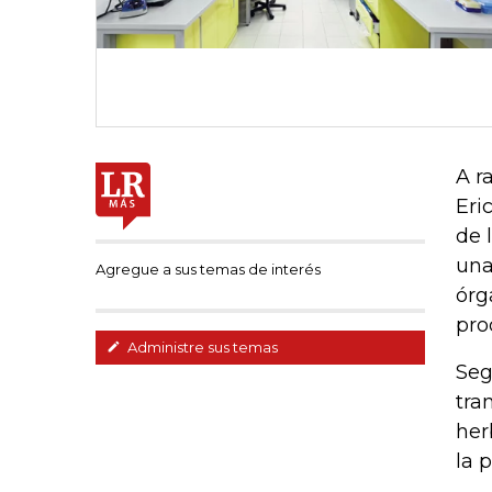
A r
Eri
de 
una
Agregue a sus temas de interés
órg
pro
Administre sus temas
Seg
tra
her
la 