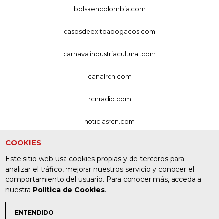
bolsaencolombia.com
casosdeexitoabogados.com
carnavalindustriacultural.com
canalrcn.com
rcnradio.com
noticiasrcn.com
COOKIES
lafm.com.co
Este sitio web usa cookies propias y de terceros para
alerta.com.co
analizar el tráfico, mejorar nuestros servicio y conocer el
comportamiento del usuario. Para conocer más, acceda a
deportesrcn.com
nuestra
Política de Cookies
.
ENTENDIDO
Organización Ardila Lülle - oal.com.co