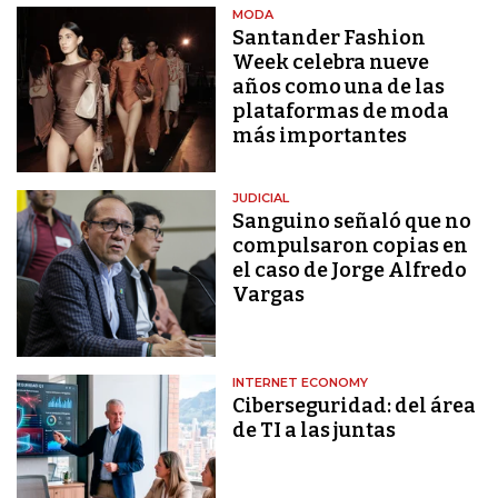
MODA
Santander Fashion
Week celebra nueve
años como una de las
plataformas de moda
más importantes
JUDICIAL
Sanguino señaló que no
compulsaron copias en
el caso de Jorge Alfredo
Vargas
INTERNET ECONOMY
Ciberseguridad: del área
de TI a las juntas