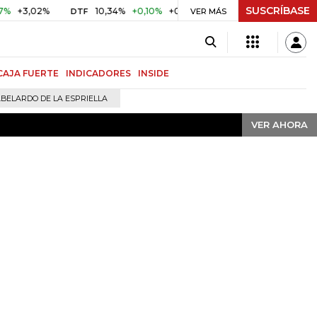
SUSCRÍBASE
VER AHORA
,02%
10,34%
+0,10%
+0,98%
$ 416,91
+$ 0,05
+0,0
DTF
VER MÁS
UVR
CAJA FUERTE
INDICADORES
INSIDE
BELARDO DE LA ESPRIELLA
VER AHORA