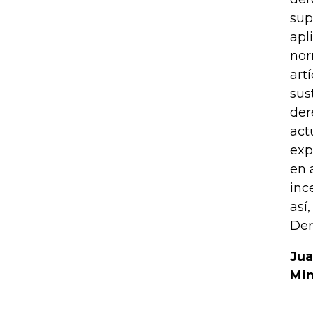
sup
apl
nor
art
sus
der
act
exp
en 
inc
así
Der
Jua
Min