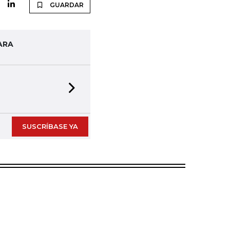
GUARDAR
ARA
Next slide
SUSCRÍBASE YA