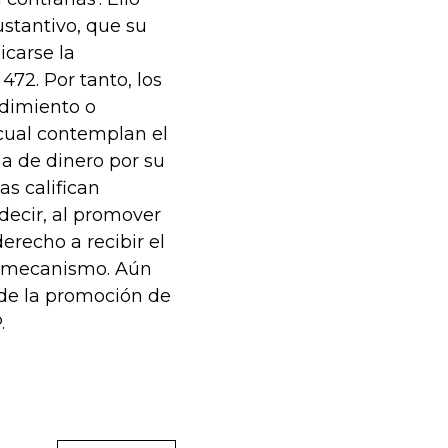
stantivo, que su
icarse la
472. Por tanto, los
edimiento o
 cual contemplan el
a de dinero por su
as califican
decir, al promover
recho a recibir el
el mecanismo. Aún
 de la promoción de
.