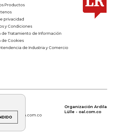
os Productos
tenos
de privacidad
os y Condiciones
ca de Tratamiento de Información
a de Cookies
ntendencia de Industria y Comercio
Organización Ardila
Lülle - oal.com.co
om.co
alerta.com.co
NDIDO