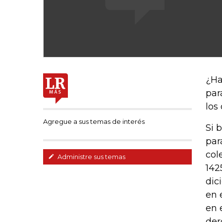
¿Ha
par
los
Agregue a sus temas de interés
Si 
par
col
Administre sus temas
142
dic
en 
en 
der