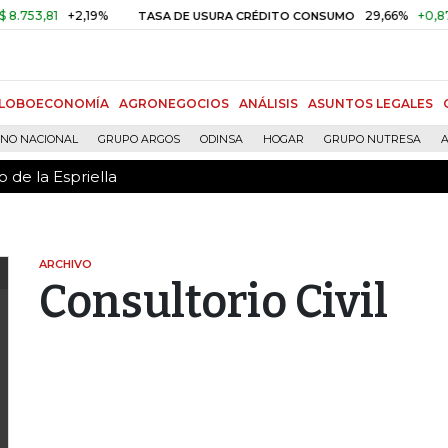
 de la Espriella
,81
+2,19%
29,66%
+0,87%
+3
TASA DE USURA CRÉDITO CONSUMO
LOBOECONOMÍA
AGRONEGOCIOS
ANÁLISIS
ASUNTOS LEGALES
RNO NACIONAL
GRUPO ARGOS
ODINSA
HOGAR
GRUPO NUTRESA
A
 de la Espriella
ARCHIVO
Consultorio Civil