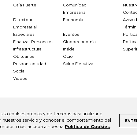
Caja Fuerte
Comunidad
Nuestr
Empresarial
Contác
Directorio
Economía
Aviso 
Empresarial
Términ
Especiales
Eventos
Políti
Finanzas Personales
Globoeconomía
Polític
Infraestructura
Inside
Superi
Obituarios
Ocio
Responsabilidad
Salud Ejecutiva
Social
Videos
.larepublica.co
firmasdeabogados.com
bolsaencolombia.com
 usa cookies propias y de terceros para analizar el
al.com
canalrcn.com
rcnradio.com
noticiasrcn.com
lafm.c
ar nuestros servicio y conocer el comportamiento del
ENTE
 conocer más, acceda a nuestra
Política de Cookies
.