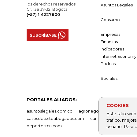
los derechos reservados.
Asuntos Legales
Cr. 13a 37-32, Bogotá
(+57) 1 4227600
Consumo
Empresas
SUSCRÍBASE
Finanzas
Indicadores
Internet Economy
Podcast
Sociales
PORTALES ALIADOS:
COOKIES
asuntoslegales.com.co
agronegocios.co
empresas
Este sitio web
casosdeexitoabogados.com
carnavalindustriacultur
tráfico, mejor
deportesrcn.com
usuario. Para