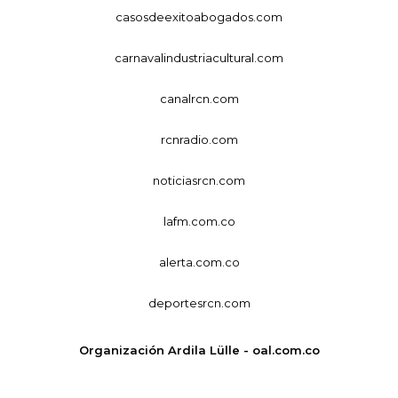
casosdeexitoabogados.com
carnavalindustriacultural.com
canalrcn.com
rcnradio.com
noticiasrcn.com
lafm.com.co
alerta.com.co
deportesrcn.com
Organización Ardila Lülle - oal.com.co