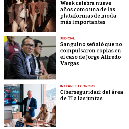
Week celebra nueve
años como una de las
plataformas de moda
más importantes
JUDICIAL
Sanguino señaló que no
compulsaron copias en
el caso de Jorge Alfredo
Vargas
INTERNET ECONOMY
Ciberseguridad: del área
de TI a las juntas