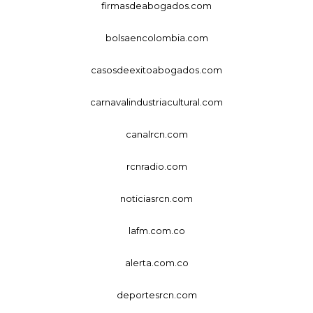
firmasdeabogados.com
bolsaencolombia.com
casosdeexitoabogados.com
carnavalindustriacultural.com
canalrcn.com
rcnradio.com
noticiasrcn.com
lafm.com.co
alerta.com.co
deportesrcn.com