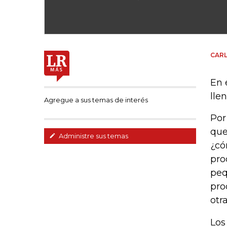
CARL
En 
lle
Agregue a sus temas de interés
Por
que
Administre sus temas
¿có
pro
peq
pro
otra
Los