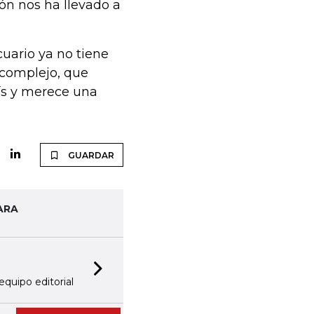
ón nos ha llevado a
cuario ya no tiene
 complejo, que
ís y merece una
GUARDAR
ARA
Next slide
equipo editorial