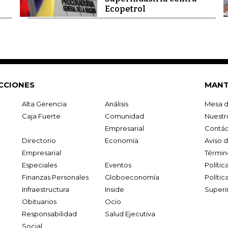
Ecopetrol
CCIONES
MANT
Alta Gerencia
Análisis
Mesa d
Caja Fuerte
Comunidad
Nuestr
Empresarial
Contác
Directorio
Economía
Aviso 
Empresarial
Términ
Especiales
Eventos
Políti
Finanzas Personales
Globoeconomía
Polític
Infraestructura
Inside
Superi
Obituarios
Ocio
Responsabilidad
Salud Ejecutiva
Social