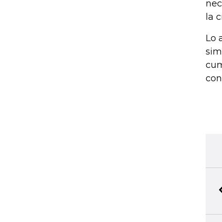
nec
la c
Lo 
sim
cum
con