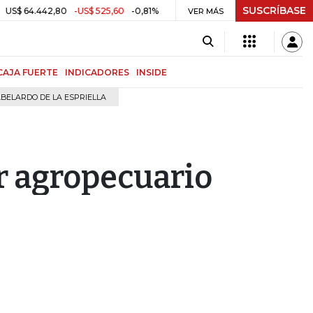
SUSCRÍBASE
4.442,80
-US$ 525,60
-0,81%
$ 3.157,43
-$ 21,97
-0,69%
TRM
VER MÁS
CAJA FUERTE
INDICADORES
INSIDE
BELARDO DE LA ESPRIELLA
or agropecuario