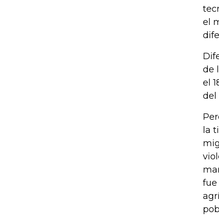
tec
el 
dif
Dif
de 
el 
del
Per
la 
mig
vio
man
fue
agr
pob