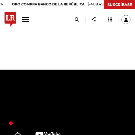
$ 408.498,97
+$ 8.753,81
+2
ORO COMPRA BANCO DE LA REPÚBLICA
SUSCRÍBASE