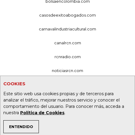
bolsaencolombia.com
casosdeexitoabogados.com
carnavalindustriacultural.com
canalrcn.com
rcnradio.com
noticiasrcn.com
COOKIES
lafm.com.co
Este sitio web usa cookies propias y de terceros para
alerta.com.co
analizar el tráfico, mejorar nuestros servicio y conocer el
comportamiento del usuario. Para conocer más, acceda a
deportesrcn.com
nuestra
Política de Cookies
.
ENTENDIDO
Organización Ardila Lülle - oal.com.co
TEMAS DE INTERÉS