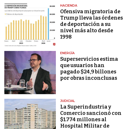
HACIENDA
Ofensiva migratoria de
Trump lleva las órdenes
de deportación a su
nivel más alto desde
1998
ENERGÍA
Superservicios estima
que usuarios han
pagado $24,9 billones
por obras inconclusas
JUDICIAL
La Superindustria y
Comercio sancionó con
$1.774 millones al
Hospital Militar de