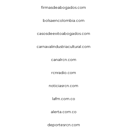
firmasdeabogados.com
bolsaencolombia.com
casosdeexitoabogados.com
carnavalindustriacultural.com
canalrcn.com
rcnradio.com
noticiasrcn.com
lafm.com.co
alerta.com.co
deportesrcn.com