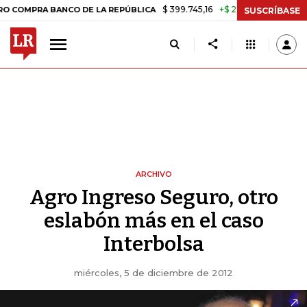
$ 399.745,16
+$ 2.295,71
+0,58%
MPRA BANCO DE LA REPÚBLICA
T
SUSCRÍBASE
ARCHIVO
Agro Ingreso Seguro, otro
eslabón más en el caso
Interbolsa
miércoles, 5 de diciembre de 2012