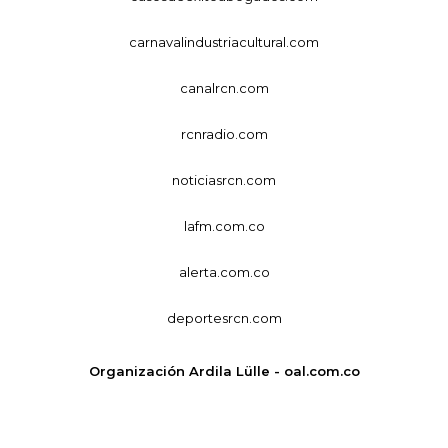
carnavalindustriacultural.com
canalrcn.com
rcnradio.com
noticiasrcn.com
lafm.com.co
alerta.com.co
deportesrcn.com
Organización Ardila Lülle - oal.com.co