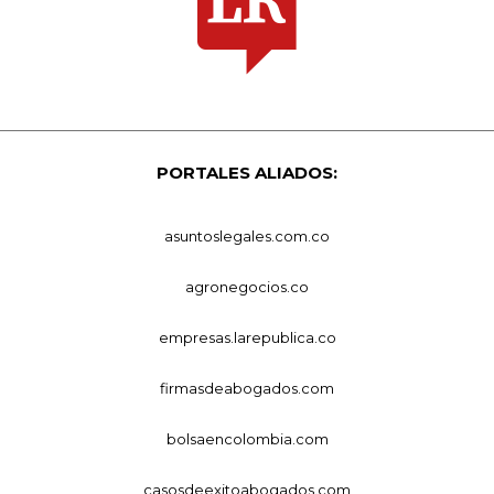
PORTALES ALIADOS:
asuntoslegales.com.co
agronegocios.co
empresas.larepublica.co
firmasdeabogados.com
bolsaencolombia.com
casosdeexitoabogados.com