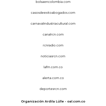
bolsaencolombia.com
casosdeexitoabogados.com
carnavalindustriacultural.com
canalrcn.com
rcnradio.com
noticiasrcn.com
lafm.com.co
alerta.com.co
deportesrcn.com
Organización Ardila Lülle - oal.com.co