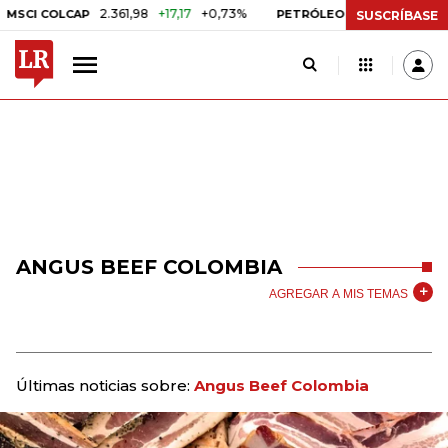
2.361,98
+17,17
+0,73%
US$ 75,09
-U
CI COLCAP
PETRÓLEO WTI
SUSCRÍBASE
ANGUS BEEF COLOMBIA
AGREGAR A MIS TEMAS
Últimas noticias sobre:
Angus Beef Colombia