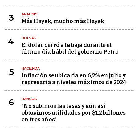
ANÁLISIS
3
Más Hayek, mucho más Hayek
BOLSAS
4
El dólar cerró a la baja durante el
último día hábil del gobierno Petro
HACIENDA
5
Inflación se ubicaría en 6,2% en julio y
regresaría a niveles máximos de 2024
BANCOS
6
"No subimos las tasas y aún así
obtuvimos utilidades por $1,2 billones
en tres años"