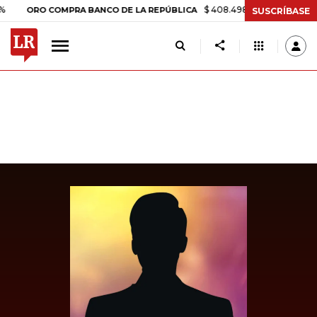
$ 408.498,97
+$ 8.753,81
+2,19%
RO COMPRA BANCO DE LA REPÚBLICA
SUSCRÍBASE