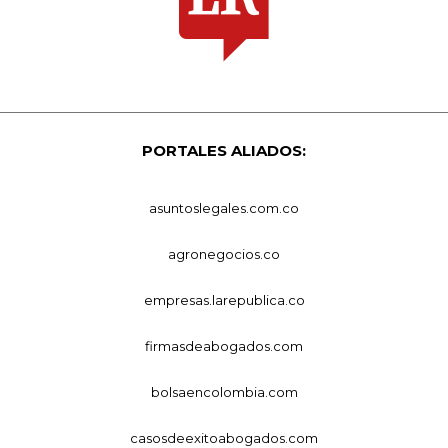
PORTALES ALIADOS:
asuntoslegales.com.co
agronegocios.co
empresas.larepublica.co
firmasdeabogados.com
bolsaencolombia.com
casosdeexitoabogados.com