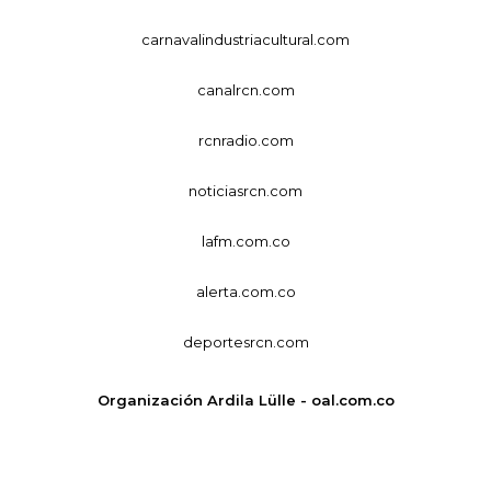
carnavalindustriacultural.com
canalrcn.com
rcnradio.com
noticiasrcn.com
lafm.com.co
alerta.com.co
deportesrcn.com
Organización Ardila Lülle - oal.com.co