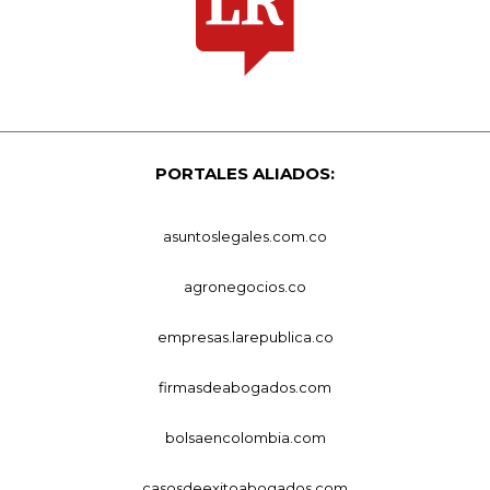
PORTALES ALIADOS:
asuntoslegales.com.co
agronegocios.co
empresas.larepublica.co
firmasdeabogados.com
bolsaencolombia.com
casosdeexitoabogados.com