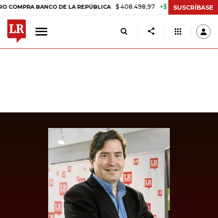
$ 408.498,97
+$ 8.753,81
+2,19%
PRA BANCO DE LA REPÚBLICA
TA
SUSCRÍBASE