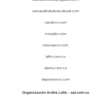
carnavalindustriacultural.com
canalrcn.com
rcnradio.com
noticiasrcn.com
lafm.com.co
alerta.com.co
deportesrcn.com
Organización Ardila Lülle - oal.com.co