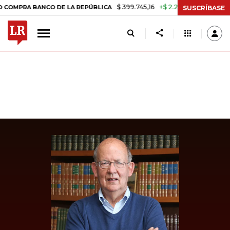
$ 399.745,16
+$ 2.295,71
+0,58%
A BANCO DE LA REPÚBLICA
TASA
SUSCRÍBASE