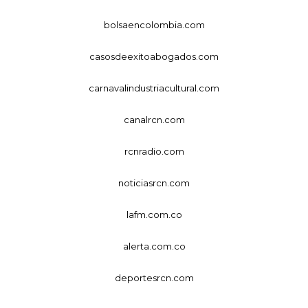
bolsaencolombia.com
casosdeexitoabogados.com
carnavalindustriacultural.com
canalrcn.com
rcnradio.com
noticiasrcn.com
lafm.com.co
alerta.com.co
deportesrcn.com