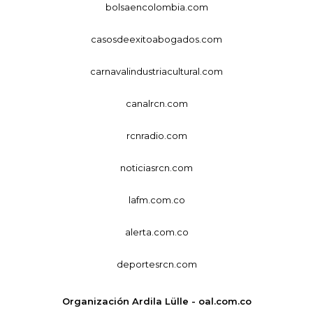
bolsaencolombia.com
casosdeexitoabogados.com
carnavalindustriacultural.com
canalrcn.com
rcnradio.com
noticiasrcn.com
lafm.com.co
alerta.com.co
deportesrcn.com
Organización Ardila Lülle - oal.com.co