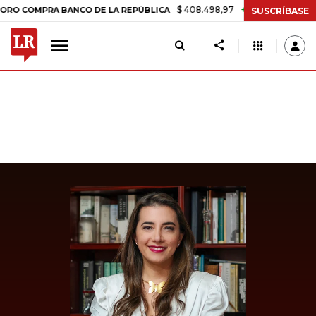
$ 408.498,97
+$ 8.753,81
+2,19%
MPRA BANCO DE LA REPÚBLICA
T
SUSCRÍBASE