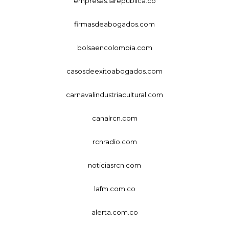
empresas.larepublica.co
firmasdeabogados.com
bolsaencolombia.com
casosdeexitoabogados.com
carnavalindustriacultural.com
canalrcn.com
rcnradio.com
noticiasrcn.com
lafm.com.co
alerta.com.co