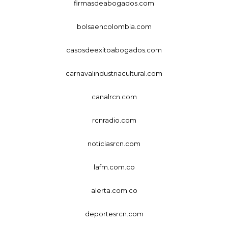
firmasdeabogados.com
bolsaencolombia.com
casosdeexitoabogados.com
carnavalindustriacultural.com
canalrcn.com
rcnradio.com
noticiasrcn.com
lafm.com.co
alerta.com.co
deportesrcn.com