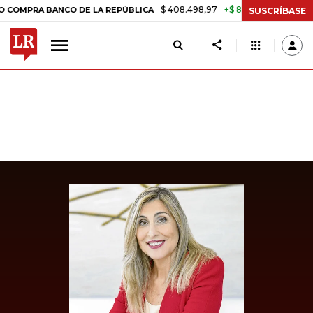
$ 408.498,97
+$ 8.753,81
+2,19%
RA BANCO DE LA REPÚBLICA
TAS
SUSCRÍBASE