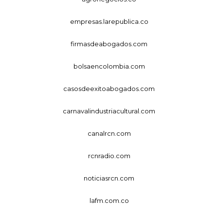
empresas.larepublica.co
firmasdeabogados.com
bolsaencolombia.com
casosdeexitoabogados.com
carnavalindustriacultural.com
canalrcn.com
rcnradio.com
noticiasrcn.com
lafm.com.co