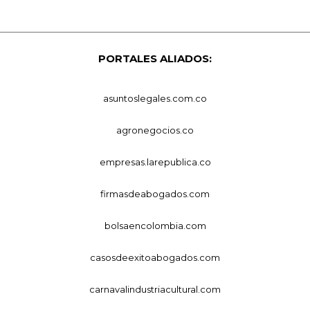
PORTALES ALIADOS:
asuntoslegales.com.co
agronegocios.co
empresas.larepublica.co
firmasdeabogados.com
bolsaencolombia.com
casosdeexitoabogados.com
carnavalindustriacultural.com