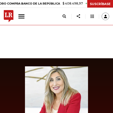
$ 408.498,97
+$ 8.753,81
+2,19%
PRA BANCO DE LA REPÚBLICA
TA
SUSCRÍBASE