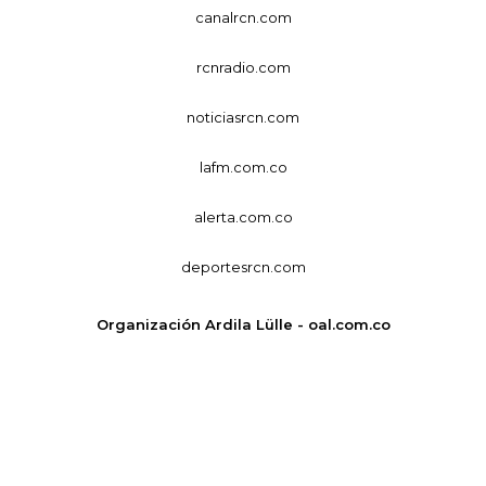
canalrcn.com
rcnradio.com
noticiasrcn.com
lafm.com.co
alerta.com.co
deportesrcn.com
Organización Ardila Lülle - oal.com.co