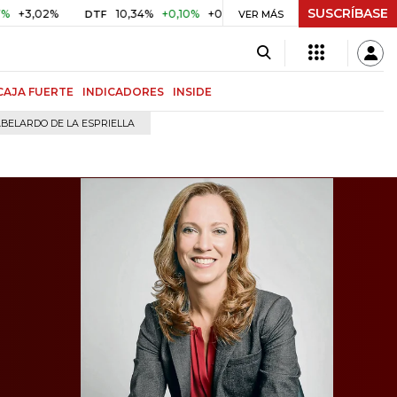
SUSCRÍBASE
%
10,34%
+0,10%
+0,98%
$ 416,96
+$ 0,05
+0,01%
DTF
UVR
VER MÁS
CAJA FUERTE
INDICADORES
INSIDE
BELARDO DE LA ESPRIELLA