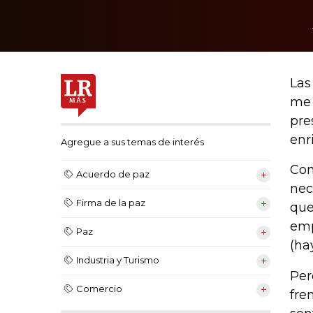
Las
me 
pre
enr
Agregue a sus temas de interés
Com
Acuerdo de paz
nec
Firma de la paz
que
emp
Paz
(ha
Industria y Turismo
Per
Comercio
fre