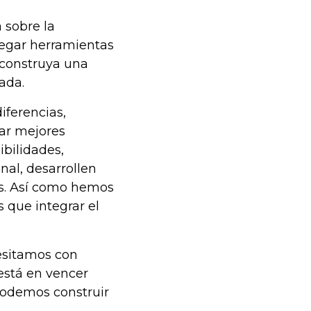
 sobre la
tregar herramientas
 construya una
ada.
iferencias,
jar mejores
bilidades,
nal, desarrollen
s. Así como hemos
 que integrar el
esitamos con
está en vencer
podemos construir