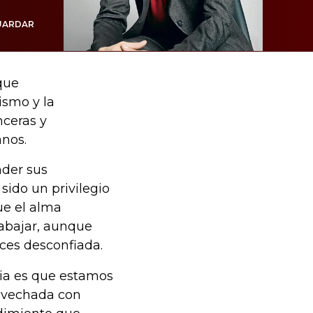
UARDAR
que
ismo y la
nceras y
anos.
nder sus
ido un privilegio
ue el alma
rabajar, aunque
ces desconfiada.
bia es que estamos
rovechada con