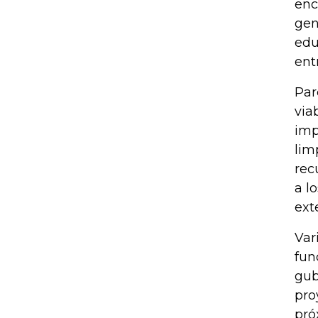
enc
gen
edu
ent
Par
via
imp
lim
rec
a l
ext
Var
fun
gub
pro
pró