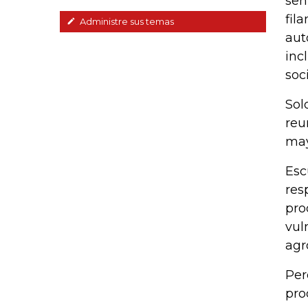
sen
fil
Administre sus temas
aut
inc
soc
Sol
reu
may
Esc
res
pro
vul
agr
Per
pro