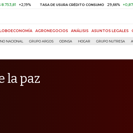
+2,19%
29,66%
+0,87%
+3,02
TASA DE USURA CRÉDITO CONSUMO
LOBOECONOMÍA
AGRONEGOCIOS
ANÁLISIS
ASUNTOS LEGALES
RNO NACIONAL
GRUPO ARGOS
ODINSA
HOGAR
GRUPO NUTRESA
A
 la paz