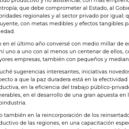
tido productivo y no asistencial; con más empre
antropía; que debe comprometer al Estado, al Gobie
oridades regionales y al sector privado por igual; 
luyente, con metas medibles y efectos tangibles p
iedad.
o en el último año conversé con medio millar de 
ní uno a uno con al menos un centenar de ellos, co
ores empresas, también con pequeños y mediano
uché sugerencias interesantes, iniciativas noved
pecto a que la paz duradera está en la efectividad 
ductiva, en la eficiencia del trabajo público-priva
nerables, en el desarrollo de una gran apuesta en l
oindustria.
o también en la reincorporación de los reinsertad
ductivo de las regiones, en una capacitación espe