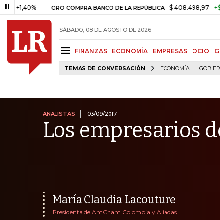
0%
$ 408.498,97
+$ 8.753,81
ORO COMPRA BANCO DE LA REPÚBLICA
SÁBADO, 08 DE AGOSTO DE 2026
FINANZAS
ECONOMÍA
EMPRESAS
OCIO
G
TEMAS DE CONVERSACIÓN
ECONOMÍA
GOBIE
ANALISTAS
03/09/2017
Los empresarios de
María Claudia Lacouture
Presidenta de AmCham Colombia y Aliadas