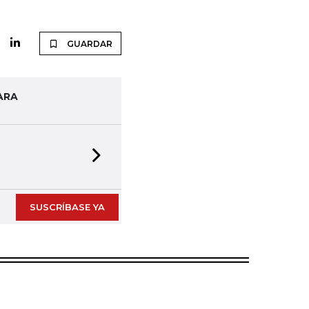
GUARDAR
ARA
Next slide
SUSCRÍBASE YA