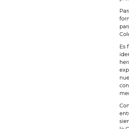
Par
for
par
Col
Es 
ide
her
exp
nue
con
mer
Con
ent
sie