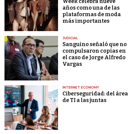
Week celebra nueve
años como una de las
plataformas de moda
más importantes
JUDICIAL
Sanguino señaló que no
compulsaron copias en
el caso de Jorge Alfredo
Vargas
INTERNET ECONOMY
Ciberseguridad: del área
de TI a las juntas