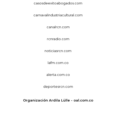
casosdeexitoabogados.com
carnavalindustriacultural.com
canalrcn.com
rcnradio.com
noticiasrcn.com
lafm.com.co
alerta.com.co
deportesrcn.com
Organización Ardila Lülle - oal.com.co