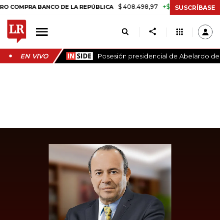
$ 408.498,97
+$ 8.753,81
+2,19%
RA BANCO DE LA REPÚBLICA
TAS
SUSCRÍBASE
EN VIVO
Posesión presidencial de Abelardo de l