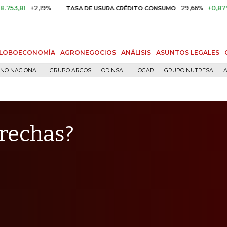
+2,19%
29,66%
+0,87%
+3,02
TASA DE USURA CRÉDITO CONSUMO
LOBOECONOMÍA
AGRONEGOCIOS
ANÁLISIS
ASUNTOS LEGALES
RNO NACIONAL
GRUPO ARGOS
ODINSA
HOGAR
GRUPO NUTRESA
A
brechas?