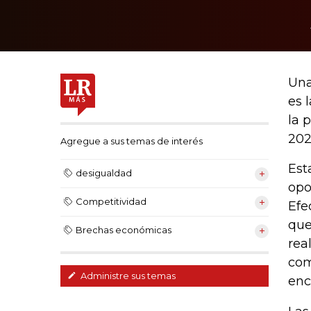
Una
es 
la 
202
Agregue a sus temas de interés
Est
desigualdad
opo
Competitividad
Efe
que
Brechas económicas
rea
com
Administre sus temas
enc