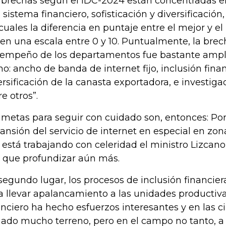
 brechas según el IDC-2024 están concentradas e
, sistema financiero, sofisticación y diversificación
 cuales la diferencia en puntaje entre el mejor y el
, en una escala entre 0 y 10. Puntualmente, la brec
empeño de los departamentos fue bastante ampli
o: ancho de banda de internet fijo, inclusión finan
ersificación de la canasta exportadora, e investiga
re otros”.
 metas para seguir con cuidado son, entonces: Por
ansión del servicio de internet en especial en zo
o está trabajando con celeridad el ministro Lizcano
 que profundizar aún más.
segundo lugar, los procesos de inclusión financiera,
a llevar apalancamiento a las unidades productivas
anciero ha hecho esfuerzos interesantes y en las 
ado mucho terreno, pero en el campo no tanto, a 