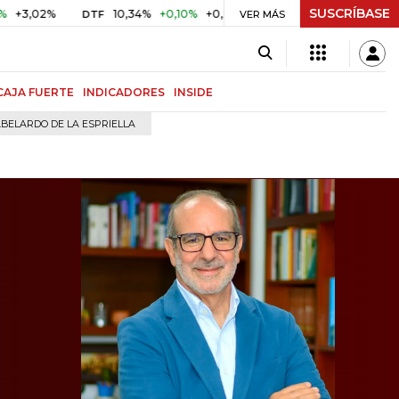
SUSCRÍBASE
%
10,34%
+0,10%
+0,98%
$ 416,91
+$ 0,05
+0,01%
DTF
UVR
VER MÁS
CAJA FUERTE
INDICADORES
INSIDE
BELARDO DE LA ESPRIELLA