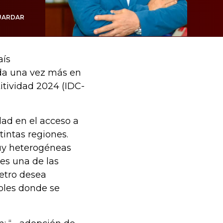
UARDAR
aís
da una vez más en
itividad 2024 (IDC-
dad en el acceso a
tintas regiones.
muy heterogéneas
 es una de las
Petro desea
ables donde se