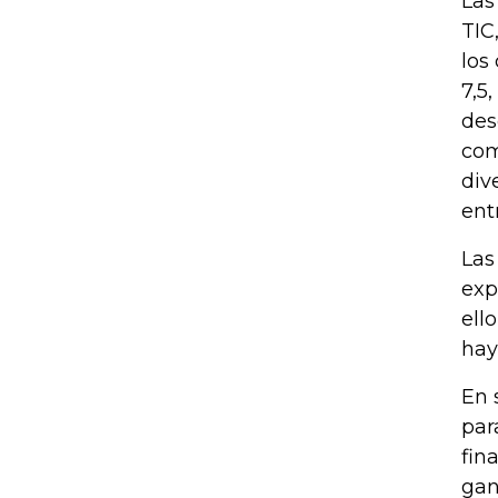
Las
TIC
los
7,5
des
com
div
ent
Las
exp
ell
hay
En 
par
fin
gan