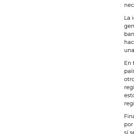
nec
La 
gen
ban
hac
una
En 
paí
otr
reg
est
reg
Fin
por
sí 