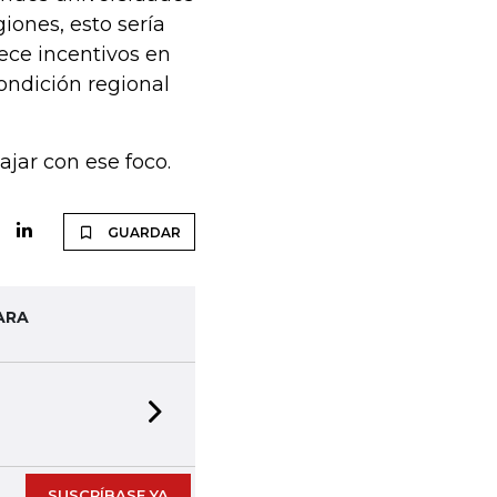
iones, esto sería
lece incentivos en
ondición regional
jar con ese foco.
GUARDAR
ARA
Next slide
SUSCRÍBASE YA