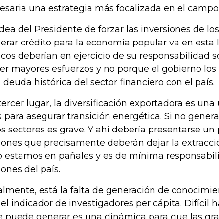
esaria una estrategia más focalizada en el campo
idea del Presidente de forzar las inversiones de lo
erar crédito para la economía popular va en esta l
cos deberían en ejercicio de su responsabilidad s
er mayores esfuerzos y no porque el gobierno los 
 deuda histórica del sector financiero con el país.
tercer lugar, la diversificación exportadora es una
s para asegurar transición energética. Si no gener
os sectores es grave. Y ahí debería presentarse un
iones que precisamente deberán dejar la extracció
o estamos en pañales y es de mínima responsabil
iones del país.
almente, está la falta de generación de conocimie
 el indicador de investigadores per cápita. Difícil h
se puede generar es una dinámica para que las gr