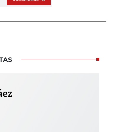
TAS
áez