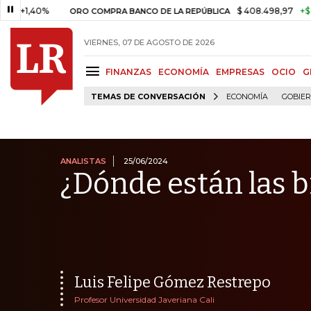
0%
$ 408.498,97
+$ 8.753,81
ORO COMPRA BANCO DE LA REPÚBLICA
VIERNES, 07 DE AGOSTO DE 2026
FINANZAS
ECONOMÍA
EMPRESAS
OCIO
G
TEMAS DE CONVERSACIÓN
ECONOMÍA
GOBIE
ANALISTAS
25/06/2024
¿Dónde están las 
Luis Felipe Gómez Restrepo
Profesor Universidad Javeriana Cali