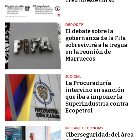
crédito este curso
DEPORTE
El debate sobre la
gobernanza de la Fifa
sobrevivirá a la tregua
en la reunión de
Marruecos
JUDICIAL
La Procuraduría
intervino en sanción
que iba a imponer la
Superindustria contra
Ecopetrol
INTERNET ECONOMY
Ciberseguridad: del área