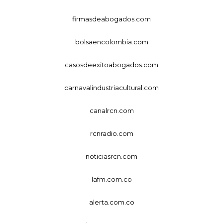
firmasdeabogados.com
bolsaencolombia.com
casosdeexitoabogados.com
carnavalindustriacultural.com
canalrcn.com
rcnradio.com
noticiasrcn.com
lafm.com.co
alerta.com.co