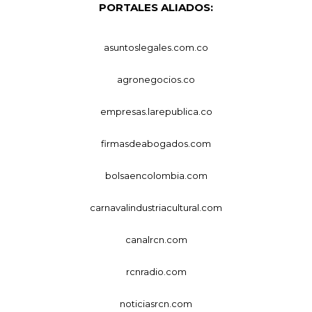
PORTALES ALIADOS:
asuntoslegales.com.co
agronegocios.co
empresas.larepublica.co
firmasdeabogados.com
bolsaencolombia.com
carnavalindustriacultural.com
canalrcn.com
rcnradio.com
noticiasrcn.com