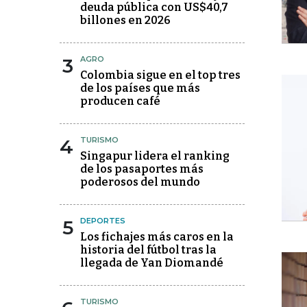
deuda pública con US$40,7
billones en 2026
3
AGRO
Colombia sigue en el top tres
de los países que más
producen café
4
TURISMO
Singapur lidera el ranking
de los pasaportes más
poderosos del mundo
5
DEPORTES
Los fichajes más caros en la
historia del fútbol tras la
llegada de Yan Diomandé
TURISMO