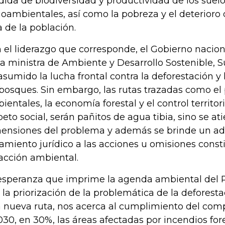
dida de biodiversidad y productividad de los suelos
ioambientales, así como la pobreza y el deterioro 
a de la población.
 el liderazgo que corresponde, el Gobierno naciona
la ministra de Ambiente y Desarrollo Sostenible
asumido la lucha frontal contra la deforestación y
 bosques. Sin embargo, las rutas trazadas como el 
ientales, la economía forestal y el control territor
peto social, serán pañitos de agua tibia, sino se at
ensiones del problema y además se brinde un a
tamiento jurídico a las acciones u omisiones const
racción ambiental.
esperanza que imprime la agenda ambiental del P
 la priorización de la problemática de la deforesta
 nueva ruta, nos acerca al cumplimiento del com
030, en 30%, las áreas afectadas por incendios fore