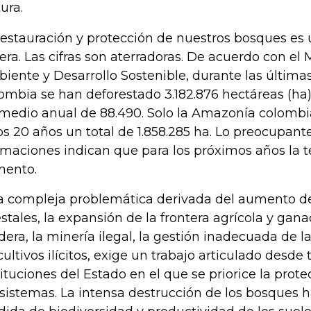
ura.
restauración y protección de nuestros bosques es
era. Las cifras son aterradoras. De acuerdo con el 
iente y Desarrollo Sostenible, durante las últim
ombia se han deforestado 3.182.876 hectáreas (ha
medio anual de 88.490. Solo la Amazonía colombi
os 20 años un total de 1.858.285 ha. Lo preocupant
imaciones indican que para los próximos años la t
ento.
a compleja problemática derivada del aumento de
estales, la expansión de la frontera agrícola y ganad
era, la minería ilegal, la gestión inadecuada de la
cultivos ilícitos, exige un trabajo articulado desde 
tituciones del Estado en el que se priorice la prot
sistemas. La intensa destrucción de los bosques 