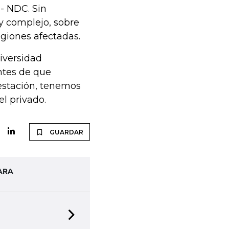
- NDC. Sin
y complejo, sobre
egiones afectadas.
diversidad
Antes de que
restación, tenemos
el privado.
GUARDAR
ARA
Next slide