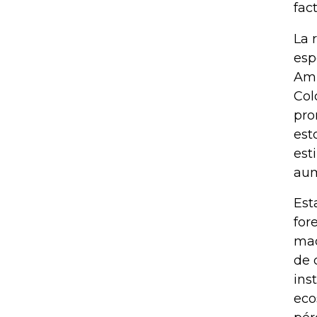
fact
La 
esp
Amb
Col
pro
est
est
aum
Est
for
mad
de 
ins
eco