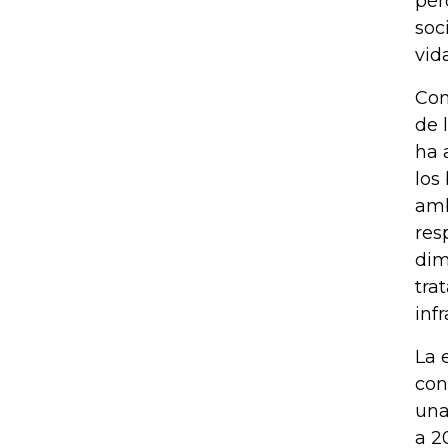
pér
soc
vid
Con
de 
ha 
los
amb
res
dim
tra
inf
La 
con
una
a 2