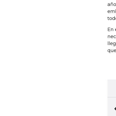
año
emb
tod
En 
nec
lle
que