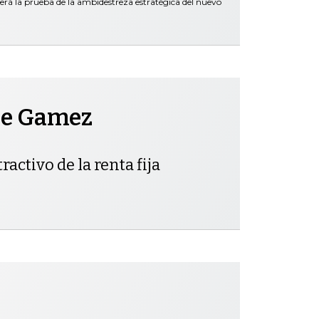
será la prueba de la ambidestreza estratégica del nuevo
pe Gamez
ractivo de la renta fija