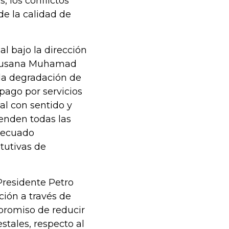
, los conflictos
de la calidad de
l bajo la dirección
, Susana Muhamad
 la degradación de
pago por servicios
ial con sentido y
ienden todas las
decuado
itutivas de
residente Petro
ción a través de
promiso de reducir
stales, respecto al