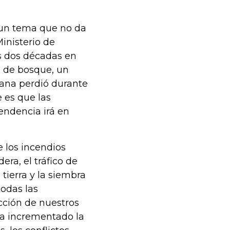
 un tema que no da
Ministerio de
as dos décadas en
) de bosque, un
ana perdió durante
e es que las
endencia irá en
 los incendios
era, el tráfico de
 tierra y la siembra
todas las
ección de nuestros
ha incrementado la