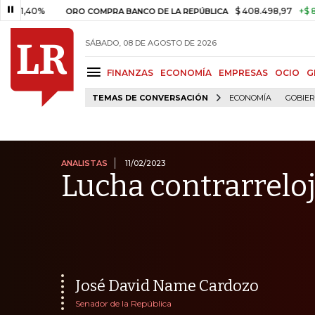
%
$ 408.498,97
+$ 8.753,81
ORO COMPRA BANCO DE LA REPÚBLICA
SÁBADO, 08 DE AGOSTO DE 2026
FINANZAS
ECONOMÍA
EMPRESAS
OCIO
G
TEMAS DE CONVERSACIÓN
ECONOMÍA
GOBIE
ANALISTAS
11/02/2023
Lucha contrarrelo
José David Name Cardozo
Senador de la República