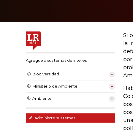
Si 
la 
def
por
Agregue a sus temas de interés
pro
Biodiversidad
Ama
Ministerio de Ambiente
Hab
Col
Ambiente
bos
bos
Administre sus temas
una
pol