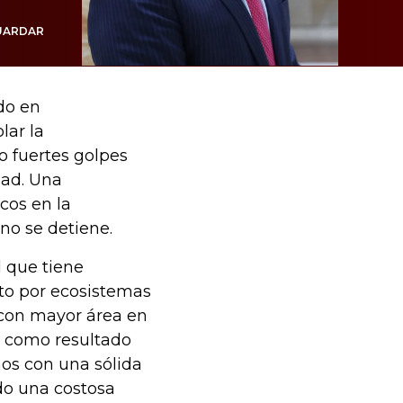
UARDAR
do en
lar la
o fuertes golpes
dad. Una
cos en la
o se detiene.
l que tiene
rto por ecosistemas
a con mayor área en
o como resultado
ños con una sólida
ado una costosa