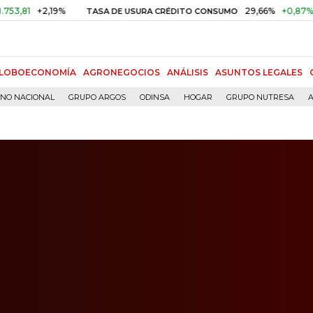
+2,19%
29,66%
+0,87%
+3,02%
TASA DE USURA CRÉDITO CONSUMO
LOBOECONOMÍA
AGRONEGOCIOS
ANÁLISIS
ASUNTOS LEGALES
RNO NACIONAL
GRUPO ARGOS
ODINSA
HOGAR
GRUPO NUTRESA
A
j