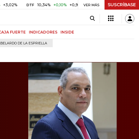
SUSCRÍBASE
10,34%
+0,10%
+0,98%
$ 417,01
+$ 0,05
+0,01%
DTF
UVR
VER MÁS
CAJA FUERTE
INDICADORES
INSIDE
BELARDO DE LA ESPRIELLA