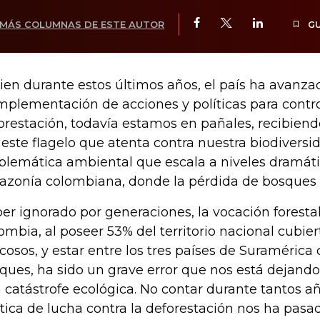
MÁS COLUMNAS DE ESTE AUTOR
G
bien durante estos últimos años, el país ha avanza
implementación de acciones y políticas para contro
orestación, todavía estamos en pañales, recibiend
 este flagelo que atenta contra nuestra biodiversi
blemática ambiental que escala a niveles dramáti
zonía colombiana, donde la pérdida de bosques n
er ignorado por generaciones, la vocación foresta
ombia, al poseer 53% del territorio nacional cubie
cosos, y estar entre los tres países de Suraméric
ques, ha sido un grave error que nos está dejand
 catástrofe ecológica. No contar durante tantos a
ítica de lucha contra la deforestación nos ha pas