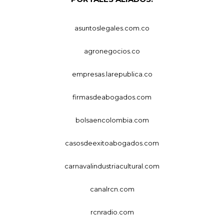
asuntoslegales.com.co
agronegocios.co
empresas.larepublica.co
firmasdeabogados.com
bolsaencolombia.com
casosdeexitoabogados.com
carnavalindustriacultural.com
canalrcn.com
rcnradio.com