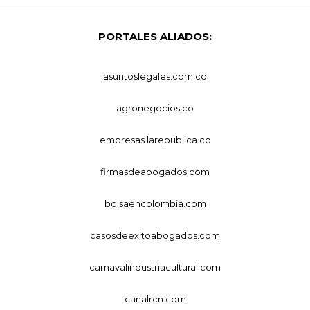
PORTALES ALIADOS:
asuntoslegales.com.co
agronegocios.co
empresas.larepublica.co
firmasdeabogados.com
bolsaencolombia.com
casosdeexitoabogados.com
carnavalindustriacultural.com
canalrcn.com