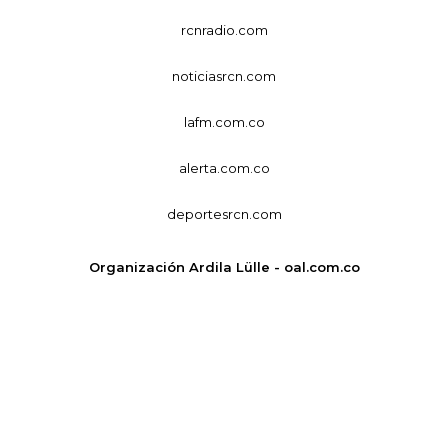
rcnradio.com
noticiasrcn.com
lafm.com.co
alerta.com.co
deportesrcn.com
Organización Ardila Lülle - oal.com.co