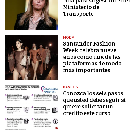
ruta para su gestión en el
Ministerio de
Transporte
MODA
Santander Fashion
Week celebra nueve
años como una de las
plataformas de moda
más importantes
BANCOS
Conozca los seis pasos
que usted debe seguir si
quiere solicitar un
crédito este curso