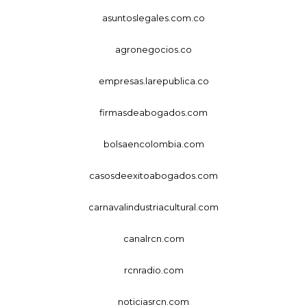
asuntoslegales.com.co
agronegocios.co
empresas.larepublica.co
firmasdeabogados.com
bolsaencolombia.com
casosdeexitoabogados.com
carnavalindustriacultural.com
canalrcn.com
rcnradio.com
noticiasrcn.com