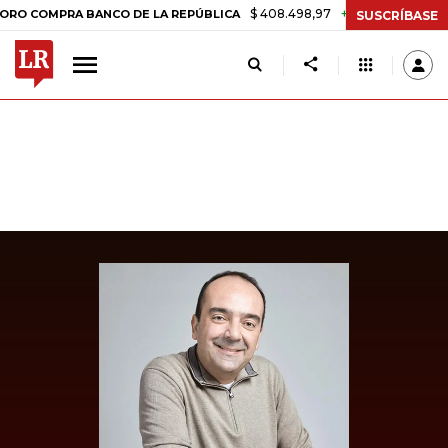
$ 408.498,97
+$ 8.753,81
+2,19%
MPRA BANCO DE LA REPÚBLICA
SUSCRÍBASE