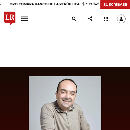
$ 399.745,16
+$ 2.295,71
+0,58%
RO COMPRA BANCO DE LA REPÚBLICA
SUSCRÍBASE