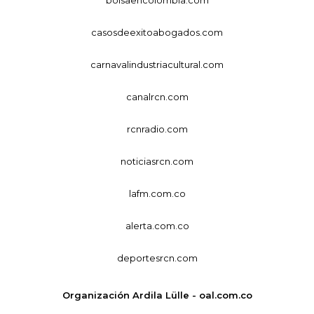
bolsaencolombia.com
casosdeexitoabogados.com
carnavalindustriacultural.com
canalrcn.com
rcnradio.com
noticiasrcn.com
lafm.com.co
alerta.com.co
deportesrcn.com
Organización Ardila Lülle - oal.com.co