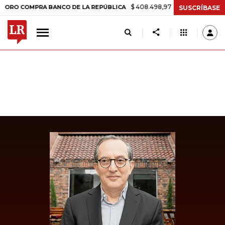
$ 408.498,97
+$ 8.753,81
+2,19%
COMPRA BANCO DE LA REPÚBLICA
SUSCRÍBASE