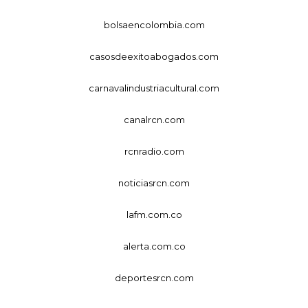
bolsaencolombia.com
casosdeexitoabogados.com
carnavalindustriacultural.com
canalrcn.com
rcnradio.com
noticiasrcn.com
lafm.com.co
alerta.com.co
deportesrcn.com