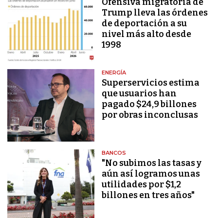
Ofensiva migratoria de
Trump lleva las órdenes
de deportación a su
nivel más alto desde
1998
ENERGÍA
Superservicios estima
que usuarios han
pagado $24,9 billones
por obras inconclusas
BANCOS
"No subimos las tasas y
aún así logramos unas
utilidades por $1,2
billones en tres años"