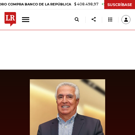
$ 408.498,97
+$ 8.753,81
+2,19%
MPRA BANCO DE LA REPÚBLICA
T
SUSCRÍBASE