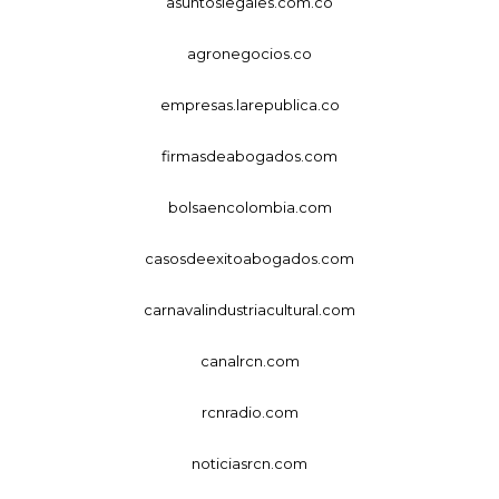
asuntoslegales.com.co
agronegocios.co
empresas.larepublica.co
firmasdeabogados.com
bolsaencolombia.com
casosdeexitoabogados.com
carnavalindustriacultural.com
canalrcn.com
rcnradio.com
noticiasrcn.com