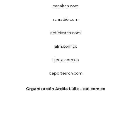
canalrcn.com
rcnradio.com
noticiasrcn.com
lafm.com.co
alerta.com.co
deportesrcn.com
Organización Ardila Lülle - oal.com.co