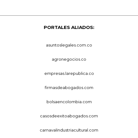
PORTALES ALIADOS:
asuntoslegales.com.co
agronegocios.co
empresas.larepublica.co
firmasdeabogados.com
bolsaencolombia.com
casosdeexitoabogados.com
carnavalindustriacultural.com