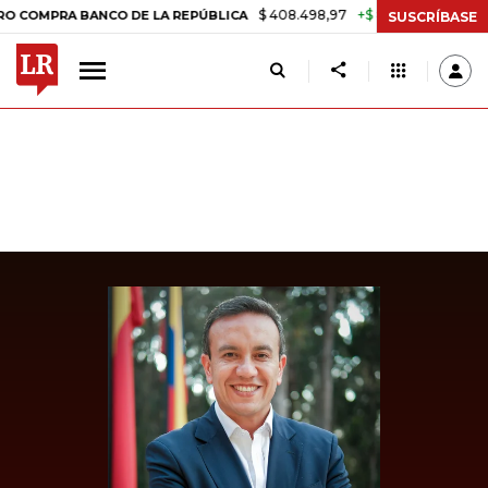
$ 408.498,97
+$ 8.753,81
+2,19%
PRA BANCO DE LA REPÚBLICA
TA
SUSCRÍBASE