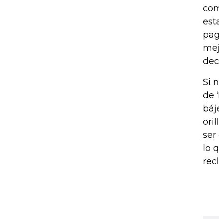
com
est
pag
mej
dec
Si 
de 
báj
ori
ser
lo 
rec