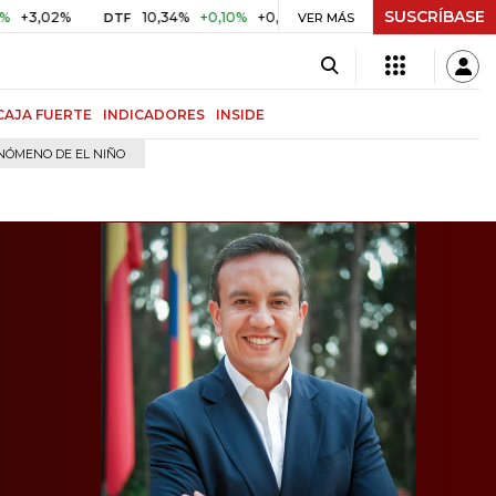
SUSCRÍBASE
%
10,34%
+0,10%
+0,98%
$ 416,81
+$ 0,05
+0,01%
DTF
UVR
VER MÁS
CAJA FUERTE
INDICADORES
INSIDE
NÓMENO DE EL NIÑO