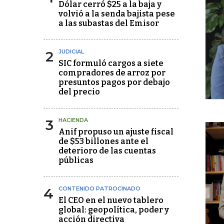
Dólar cerró $25 a la baja y
volvió a la senda bajista pese
a las subastas del Emisor
2
JUDICIAL
SIC formuló cargos a siete
compradores de arroz por
presuntos pagos por debajo
del precio
3
HACIENDA
Anif propuso un ajuste fiscal
de $53 billones ante el
deterioro de las cuentas
públicas
4
CONTENIDO PATROCINADO
El CEO en el nuevo tablero
global: geopolítica, poder y
acción directiva