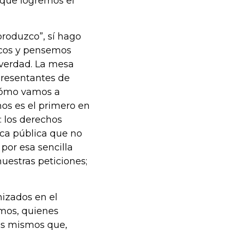
 que logremos el
produzco”, sí hago
icos y pensemos
 verdad. La mesa
presentantes de
 cómo vamos a
amos es el primero en
: los derechos
ica pública que no
 por esa sencilla
estras peticiones;
izados en el
amos, quienes
os mismos que,