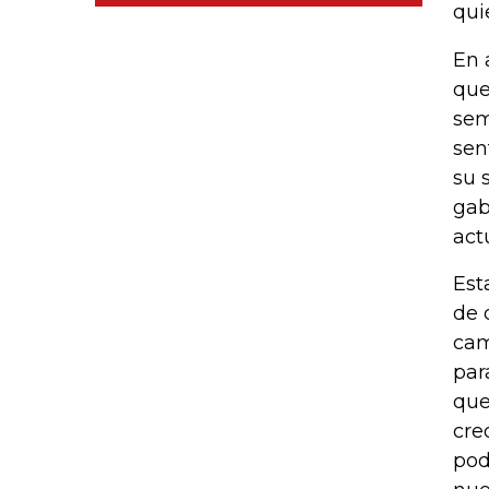
qui
En 
que
sem
sen
su 
gab
act
Est
de 
cam
par
que
cre
pod