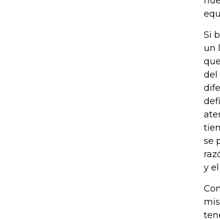
nue
equ
Si 
un 
que
del
dif
def
ate
tie
se 
raz
y e
Com
mis
ten