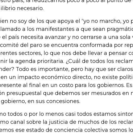
stro país, la reduzcamos poco a poco al punto de
ilibrio necesario.
bien no soy de los que apoya el “yo no marcho, yo 
llamado a los manifestantes a que sean pragmát
 el país necesita avanzar y no cerrarse a una sola
 comité del paro se encuentra conformada por re
erentes sectores, lo que nos debe llevar a pensar
inir la agenda prioritaria. ¿Cuál de todos los recl
nder? Todo es importante, pero hay que ser claros
nen un impacto económico directo, no existe polít
presente al final en un costo para los gobiernos. Es
ón presupuestal que debemos ser mesurados en nu
l gobierno, en sus concesiones.
o todos o por lo menos casi todos estamos sinton
mo canal sobre la justicia de muchos de los recl
emos ese estado de conciencia colectiva somos l