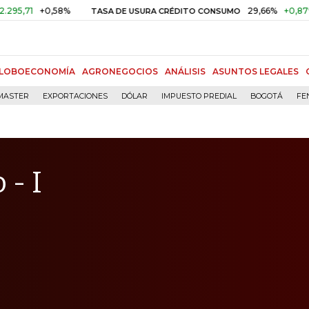
+0,58%
29,66%
+0,87%
+3,02
TASA DE USURA CRÉDITO CONSUMO
LOBOECONOMÍA
AGRONEGOCIOS
ANÁLISIS
ASUNTOS LEGALES
MASTER
EXPORTACIONES
DÓLAR
IMPUESTO PREDIAL
BOGOTÁ
FE
 - I