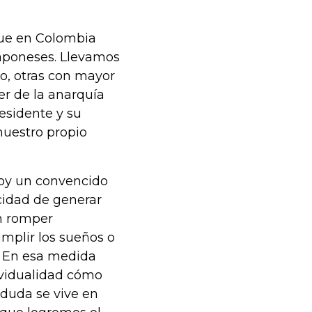
que en Colombia
aponeses. Llevamos
o, otras con mayor
r de la anarquía
esidente y su
uestro propio
soy un convencido
cidad de generar
n romper
plir los sueños o
. En esa medida
vidualidad cómo
 duda se vive en