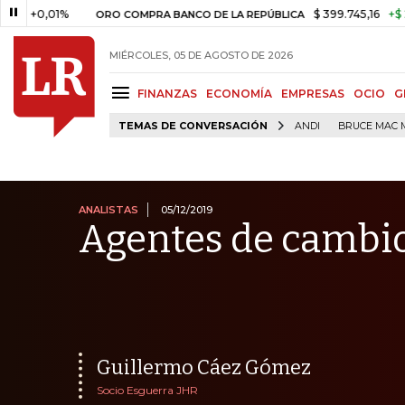
1%
$ 399.745,16
+$ 2.295,71
ORO COMPRA BANCO DE LA REPÚBLICA
MIÉRCOLES, 05 DE AGOSTO DE 2026
FINANZAS
ECONOMÍA
EMPRESAS
OCIO
G
TEMAS DE CONVERSACIÓN
ANDI
BRUCE MAC 
ANALISTAS
05/12/2019
Agentes de cambio
Guillermo Cáez Gómez
Socio Esguerra JHR