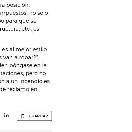
a posición,
impuestos, no solo
o para que se
uctura, etc., es
es al mejor estilo
 van a robar?”,
bien póngase en la
staciones, pero no
n a un incendio es
 de reclamo en
GUARDAR