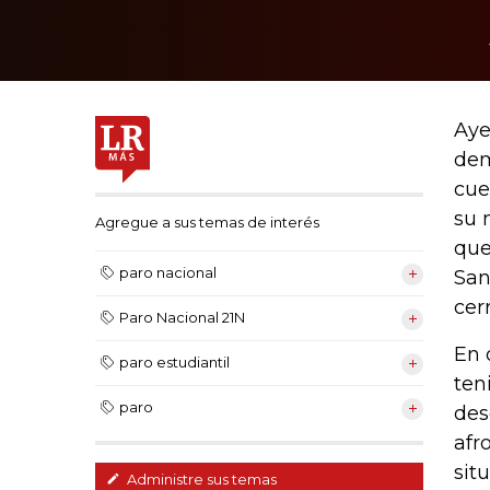
Aye
dem
cue
su 
Agregue a sus temas de interés
que
paro nacional
San
cer
Paro Nacional 21N
En 
paro estudiantil
ten
paro
des
afr
sit
Administre sus temas