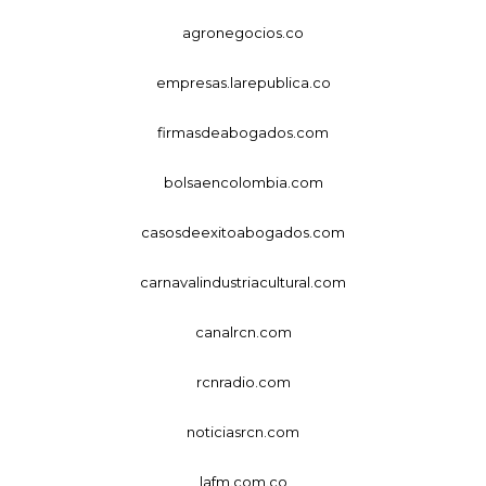
agronegocios.co
empresas.larepublica.co
firmasdeabogados.com
bolsaencolombia.com
casosdeexitoabogados.com
carnavalindustriacultural.com
canalrcn.com
rcnradio.com
noticiasrcn.com
lafm.com.co