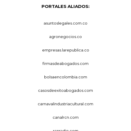
PORTALES ALIADOS:
asuntoslegales.com.co
agronegocios.co
empresas.larepublica.co
firmasdeabogados.com
bolsaencolombia.com
casosdeexitoabogados.com
carnavalindustriacultural.com
canalrcn.com
rcnradio.com