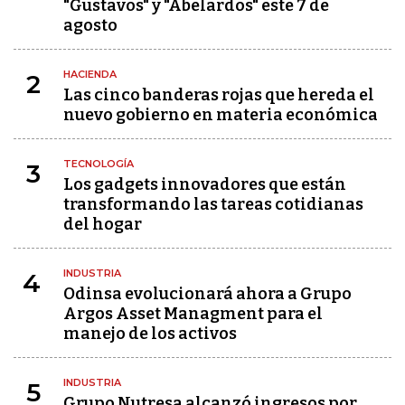
"Gustavos" y "Abelardos" este 7 de
agosto
HACIENDA
2
Las cinco banderas rojas que hereda el
nuevo gobierno en materia económica
TECNOLOGÍA
3
Los gadgets innovadores que están
transformando las tareas cotidianas
del hogar
INDUSTRIA
4
Odinsa evolucionará ahora a Grupo
Argos Asset Managment para el
manejo de los activos
INDUSTRIA
5
Grupo Nutresa alcanzó ingresos por