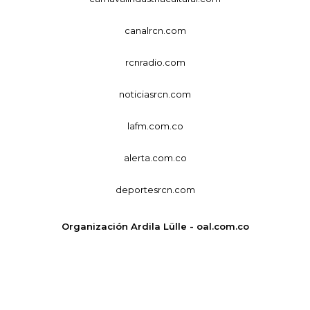
canalrcn.com
rcnradio.com
noticiasrcn.com
lafm.com.co
alerta.com.co
deportesrcn.com
Organización Ardila Lülle - oal.com.co