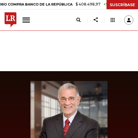
$ 408.498,97
+$ 8.753,81
+2,19%
PRA BANCO DE LA REPÚBLICA
T
SUSCRÍBASE