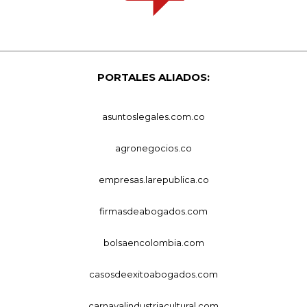
PORTALES ALIADOS:
asuntoslegales.com.co
agronegocios.co
empresas.larepublica.co
firmasdeabogados.com
bolsaencolombia.com
casosdeexitoabogados.com
carnavalindustriacultural.com