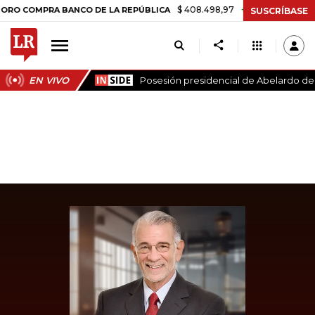
$ 408.498,97
+$ 8.753,81
+2,19%
MPRA BANCO DE LA REPÚBLICA
T
SUSCRÍBASE
EN VIVO
Posesión presidencial de Abelardo de l