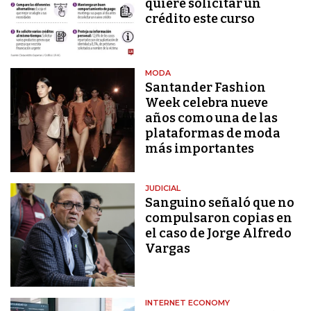
quiere solicitar un
crédito este curso
MODA
Santander Fashion
Week celebra nueve
años como una de las
plataformas de moda
más importantes
JUDICIAL
Sanguino señaló que no
compulsaron copias en
el caso de Jorge Alfredo
Vargas
INTERNET ECONOMY