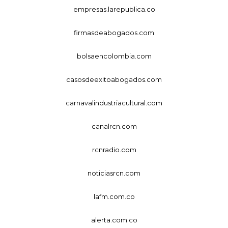
empresas.larepublica.co
firmasdeabogados.com
bolsaencolombia.com
casosdeexitoabogados.com
carnavalindustriacultural.com
canalrcn.com
rcnradio.com
noticiasrcn.com
lafm.com.co
alerta.com.co