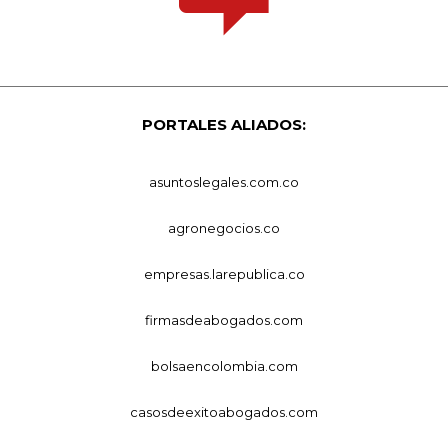
PORTALES ALIADOS:
asuntoslegales.com.co
agronegocios.co
empresas.larepublica.co
firmasdeabogados.com
bolsaencolombia.com
casosdeexitoabogados.com