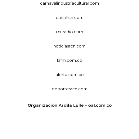
carnavalindustriacultural.com
canalrcn.com
rcnradio.com
noticiasrcn.com
lafm.com.co
alerta.com.co
deportesrcn.com
Organización Ardila Lülle - oal.com.co