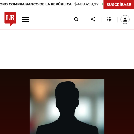
$ 408.498,97
+$ 8.753,81
+2,19%
MPRA BANCO DE LA REPÚBLICA
T
SUSCRÍBASE