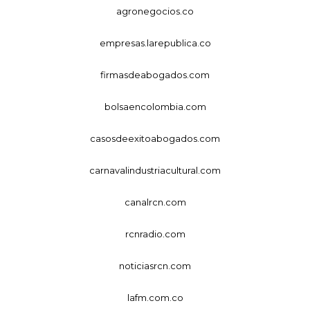
agronegocios.co
empresas.larepublica.co
firmasdeabogados.com
bolsaencolombia.com
casosdeexitoabogados.com
carnavalindustriacultural.com
canalrcn.com
rcnradio.com
noticiasrcn.com
lafm.com.co