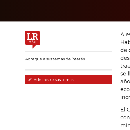
A e
Hab
de 
des
Agregue a sus temas de interés
tra
se 
Administre sus temas
año
eco
inc
El 
con
min