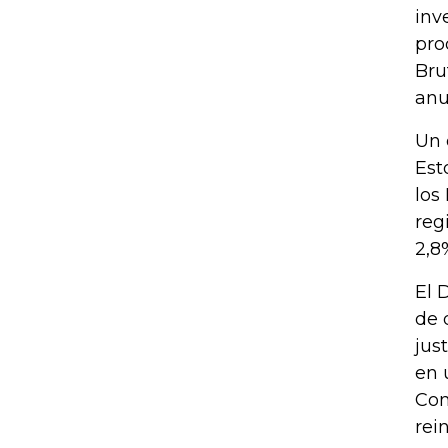
inv
pro
Bru
anu
Un 
Est
los
reg
2,8
El 
de 
jus
en 
Con
rei