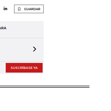
GUARDAR
ARA
Next slide
SUSCRÍBASE YA