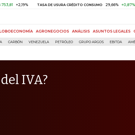
+2,19%
29,66%
+0,87%
+3,02%
TASA DE USURA CRÉDITO CONSUMO
LOBOECONOMÍA
AGRONEGOCIOS
ANÁLISIS
ASUNTOS LEGALES
ÍA
CARBÓN
VENEZUELA
PETRÓLEO
GRUPO ARGOS
EBITDA
AMÉ
 del IVA?