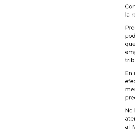
Con
la 
Pre
pod
que
emp
tri
En 
efe
men
pre
No 
ate
al 