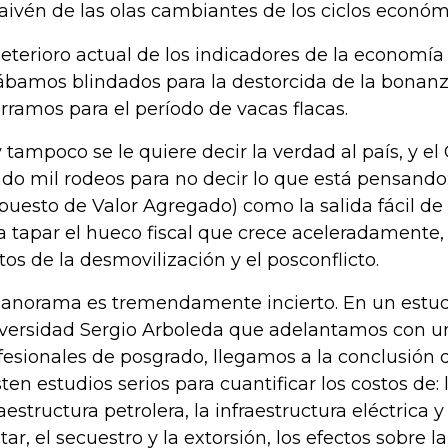
vaivén de las olas cambiantes de los ciclos económ
deterioro actual de los indicadores de la economía
ábamos blindados para la destorcida de la bonanza
rramos para el período de vacas flacas.
 tampoco se le quiere decir la verdad al país, y el
do mil rodeos para no decir lo que está pensando:
puesto de Valor Agregado) como la salida fácil d
a tapar el hueco fiscal que crece aceleradamente, 
tos de la desmovilización y el posconflicto.
panorama es tremendamente incierto. En un estud
versidad Sergio Arboleda que adelantamos con u
fesionales de posgrado, llegamos a la conclusión
sten estudios serios para cuantificar los costos de:
raestructura petrolera, la infraestructura eléctrica y
itar, el secuestro y la extorsión, los efectos sobre l