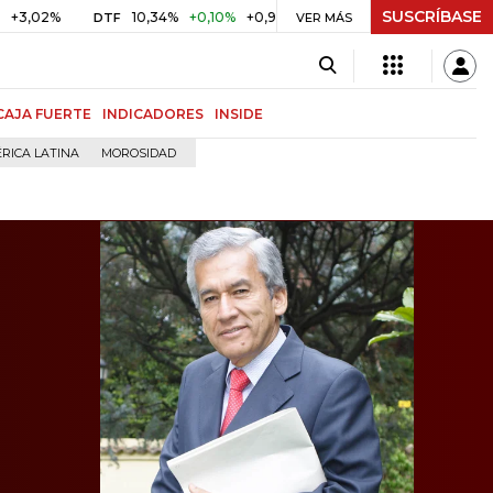
SUSCRÍBASE
10,34%
+0,10%
+0,98%
$ 416,91
+$ 0,05
+0,01%
DTF
UVR
VER MÁS
CAJA FUERTE
INDICADORES
INSIDE
RICA LATINA
MOROSIDAD