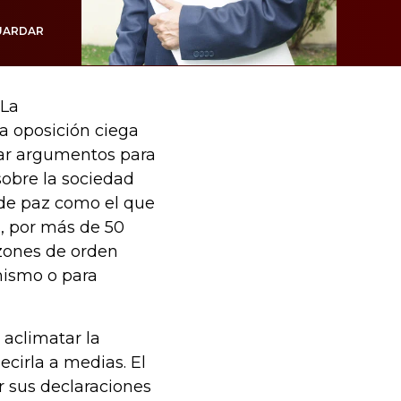
UARDAR
 La
a oposición ciega
ar argumentos para
sobre la sociedad
 de paz como el que
s, por más de 50
azones de orden
mismo o para
 aclimatar la
ecirla a medias. El
 sus declaraciones