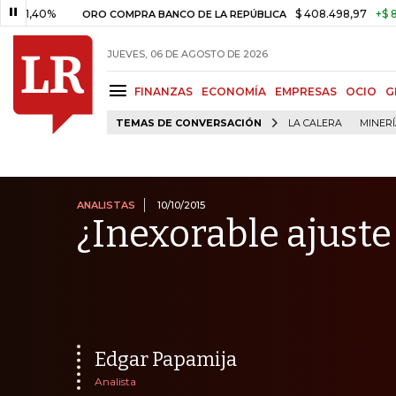
%
$ 408.498,97
+$ 8.753,81
ORO COMPRA BANCO DE LA REPÚBLICA
JUEVES, 06 DE AGOSTO DE 2026
FINANZAS
ECONOMÍA
EMPRESAS
OCIO
G
TEMAS DE CONVERSACIÓN
LA CALERA
MINER
ANALISTAS
10/10/2015
¿Inexorable ajuste
Edgar Papamija
Analista