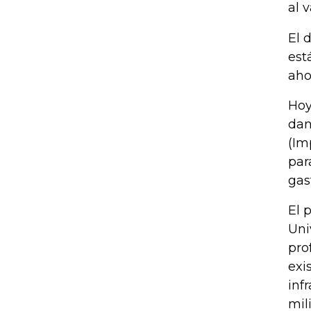
al 
El 
est
aho
Hoy
dan
(Im
par
gas
El 
Uni
pro
exi
inf
mil