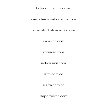
bolsaencolombia.com
casosdeexitoabogados.com
carnavalindustriacultural.com
canalrcn.com
rcnradio.com
noticiasrcn.com
lafm.com.co
alerta.com.co
deportesrcn.com