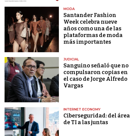
MODA
Santander Fashion
Week celebra nueve
años como una de las
plataformas de moda
más importantes
JUDICIAL
Sanguino señaló que no
compulsaron copias en
el caso de Jorge Alfredo
Vargas
INTERNET ECONOMY
Ciberseguridad: del área
de TI a las juntas