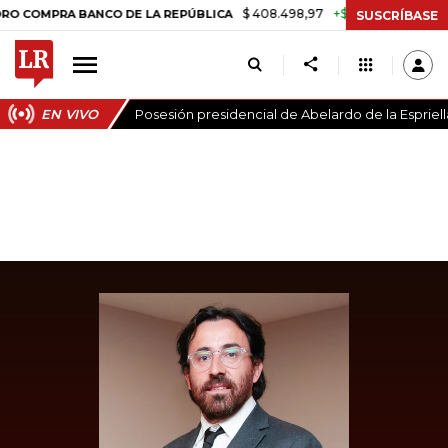
$ 408.498,97
+$ 8.753,81
+2,19%
MPRA BANCO DE LA REPÚBLICA
SUSCRÍBASE
EN VIVO
Posesión presidencial de Abelardo de la Espriell