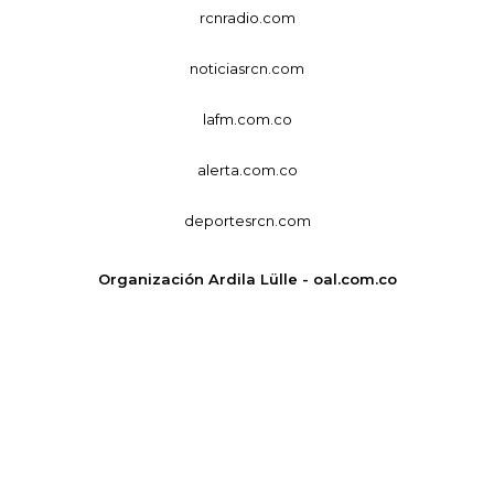
rcnradio.com
noticiasrcn.com
lafm.com.co
alerta.com.co
deportesrcn.com
Organización Ardila Lülle - oal.com.co