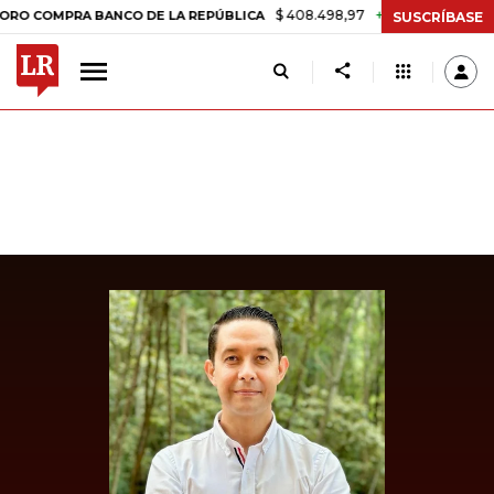
$ 408.498,97
+$ 8.753,81
+2,19%
MPRA BANCO DE LA REPÚBLICA
T
SUSCRÍBASE