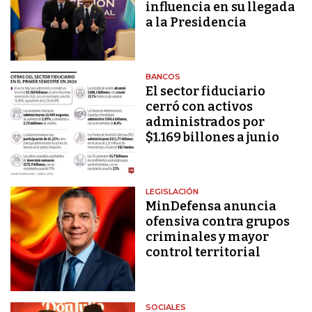
influencia en su llegada
a la Presidencia
BANCOS
El sector fiduciario
cerró con activos
administrados por
$1.169 billones a junio
LEGISLACIÓN
MinDefensa anuncia
ofensiva contra grupos
criminales y mayor
control territorial
SOCIALES