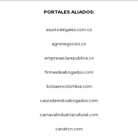
PORTALES ALIADOS:
asuntoslegales.com.co
agronegocios.co
empresas.larepublica.co
firmasdeabogados.com
bolsaencolombia.com
casosdeexitoabogados.com
carnavalindustriacultural.com
canalrcn.com