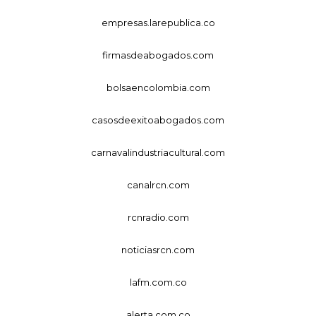
empresas.larepublica.co
firmasdeabogados.com
bolsaencolombia.com
casosdeexitoabogados.com
carnavalindustriacultural.com
canalrcn.com
rcnradio.com
noticiasrcn.com
lafm.com.co
alerta.com.co