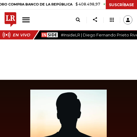
$ 408.498,97
+$ 8.753,81
+2,19%
MPRA BANCO DE LA REPÚBLICA
T
SUSCRÍBASE
EN VIVO
#InsideLR | Diego Fernando Prieto Riv