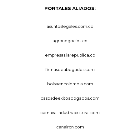
PORTALES ALIADOS:
asuntoslegales.com.co
agronegocios.co
empresas.larepublica.co
firmasdeabogados.com
bolsaencolombia.com
casosdeexitoabogados.com
carnavalindustriacultural.com
canalrcn.com