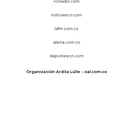
rcnradio.com
noticiasrcn.com
lafm.com.co
alerta.com.co
deportesrcn.com
Organización Ardila Lülle - oal.com.co