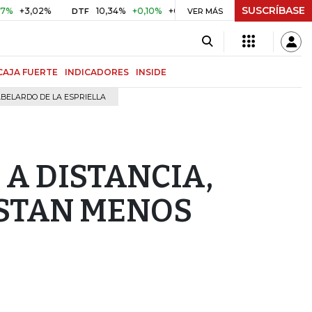
SUSCRÍBASE
+3,02%
10,34%
+0,10%
+0,98%
$ 417,01
+$ 0,05
+0,
DTF
VER MÁS
UVR
CAJA FUERTE
INDICADORES
INSIDE
BELARDO DE LA ESPRIELLA
A A DISTANCIA,
ESTAN MENOS