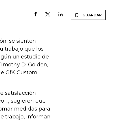
GUARDAR
ón, se sienten
 trabajo que los
egún un estudio de
Timothy D. Golden,
, de GfK Custom
e satisfacción
co _, sugieren que
 tomar medidas para
de trabajo, informan