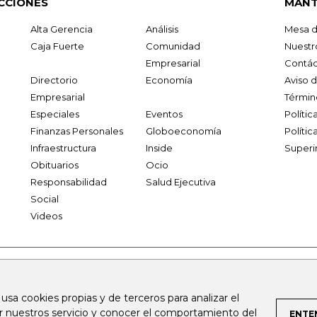
CCIONES
MANT
Alta Gerencia
Análisis
Mesa d
Caja Fuerte
Comunidad
Nuestr
Empresarial
Contác
Directorio
Economía
Aviso 
Empresarial
Términ
Especiales
Eventos
Políti
Finanzas Personales
Globoeconomía
Polític
Infraestructura
Inside
Superi
Obituarios
Ocio
Responsabilidad
Salud Ejecutiva
Social
Videos
.larepublica.co
firmasdeabogados.com
bolsaencolombia.com
 usa cookies propias y de terceros para analizar el
al.com
canalrcn.com
rcnradio.com
noticiasrcn.com
lafm.c
ar nuestros servicio y conocer el comportamiento del
ENTE