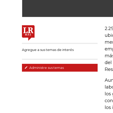
2.2
ubi
men
emp
Agregue a sus temas de interés
más
del
Administre sus temas
Res
Aun
lab
los
con
los