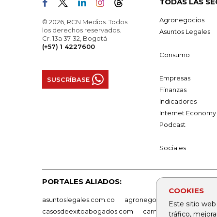
TODAS LAS SE
Agronegocios
© 2026, RCN Medios. Todos
los derechos reservados.
Asuntos Legales
Cr. 13a 37-32, Bogotá
(+57) 1 4227600
Consumo
Empresas
SUSCRÍBASE
Finanzas
Indicadores
Internet Economy
Podcast
Sociales
PORTALES ALIADOS:
COOKIES
asuntoslegales.com.co
agronegocios.co
empresas
Este sitio web
casosdeexitoabogados.com
carnavalindustriacultur
tráfico, mejor