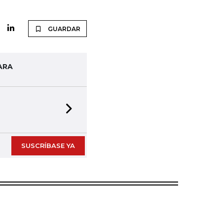
GUARDAR
ARA
Next slide
SUSCRÍBASE YA