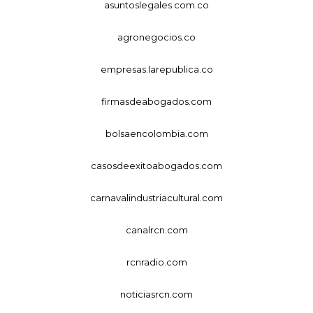
asuntoslegales.com.co
agronegocios.co
empresas.larepublica.co
firmasdeabogados.com
bolsaencolombia.com
casosdeexitoabogados.com
carnavalindustriacultural.com
canalrcn.com
rcnradio.com
noticiasrcn.com