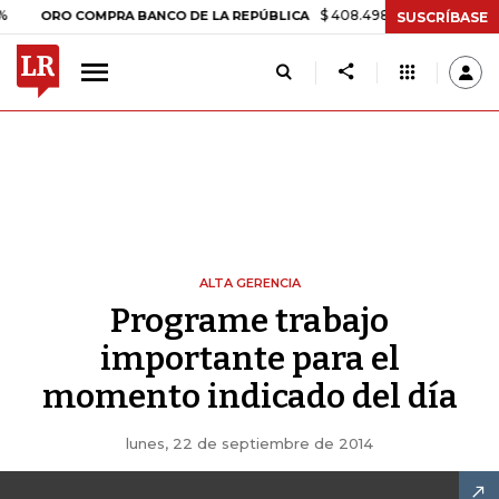
$ 408.498,97
+$ 8.753,81
+2,1
ORO COMPRA BANCO DE LA REPÚBLICA
SUSCRÍBASE
ALTA GERENCIA
Programe trabajo
importante para el
momento indicado del día
lunes, 22 de septiembre de 2014