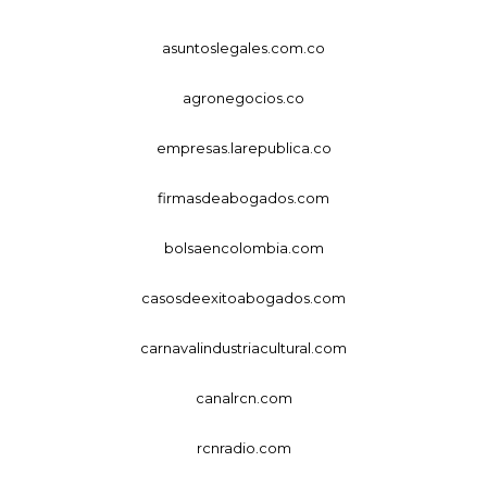
asuntoslegales.com.co
agronegocios.co
empresas.larepublica.co
firmasdeabogados.com
bolsaencolombia.com
casosdeexitoabogados.com
carnavalindustriacultural.com
canalrcn.com
rcnradio.com