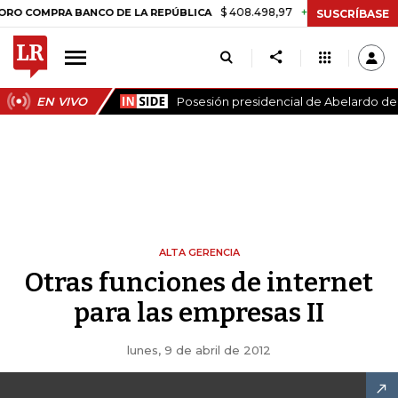
$ 408.498,97
+$ 8.753,81
+2,19%
MPRA BANCO DE LA REPÚBLICA
T
SUSCRÍBASE
EN VIVO
Posesión presidencial de Abelardo de l
ALTA GERENCIA
Otras funciones de internet
para las empresas II
lunes, 9 de abril de 2012