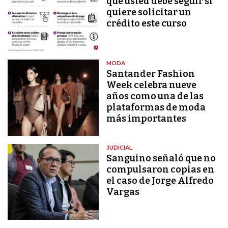
que usted debe seguir si
quiere solicitar un
crédito este curso
MODA
Santander Fashion
Week celebra nueve
años como una de las
plataformas de moda
más importantes
JUDICIAL
Sanguino señaló que no
compulsaron copias en
el caso de Jorge Alfredo
Vargas