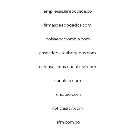
empresas.larepublica.co
firmasdeabogados.com
bolsaencolombia.com
casosdeexitoabogados.com
carnavalindustriacultural.com
canalrcn.com
rcnradio.com
noticiasrcn.com
lafm.com.co